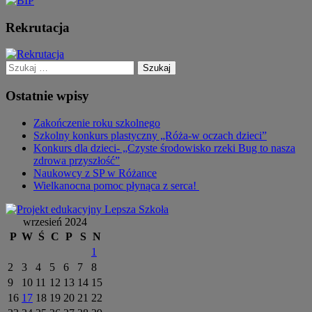
Rekrutacja
Szukaj:
Ostatnie wpisy
Zakończenie roku szkolnego
Szkolny konkurs plastyczny „Róża-w oczach dzieci”
Konkurs dla dzieci- „Czyste środowisko rzeki Bug to nasza
zdrowa przyszłość”
Naukowcy z SP w Różance
Wielkanocna pomoc płynąca z serca!
wrzesień 2024
P
W
Ś
C
P
S
N
1
2
3
4
5
6
7
8
9
10
11
12
13
14
15
16
17
18
19
20
21
22