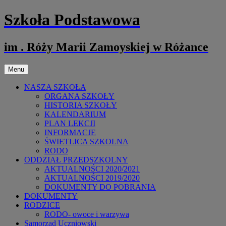
Przejdź
Szkoła Podstawowa
do
treści
im . Róży Marii Zamoyskiej w Różance
Menu
NASZA SZKOŁA
ORGANA SZKOŁY
HISTORIA SZKOŁY
KALENDARIUM
PLAN LEKCJI
INFORMACJE
ŚWIETLICA SZKOLNA
RODO
ODDZIAŁ PRZEDSZKOLNY
AKTUALNOŚCI 2020/2021
AKTUALNOŚCI 2019/2020
DOKUMENTY DO POBRANIA
DOKUMENTY
RODZICE
RODO- owoce i warzywa
Samorząd Uczniowski