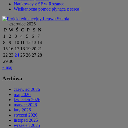
Naukowcy z SP w Różance
Wielkanocna pomoc płynąca z serca!
czerwiec 2026
P
W
Ś
C
P
S
N
1
2
3
4
5
6
7
8
9
10
11
12
13
14
15
16
17
18
19
20
21
22
23
24
25
26
27
28
29
30
« maj
Archiwa
czerwiec 2026
maj 2026
kwiecień 2026
marzec 2026
luty 2026
styczeń 2026
listopad 2025
wrzesień 2025