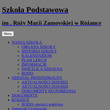
Przejdź
Szkoła Podstawowa
do
treści
im . Róży Marii Zamoyskiej w Różance
Menu
NASZA SZKOŁA
ORGANA SZKOŁY
HISTORIA SZKOŁY
KALENDARIUM
PLAN LEKCJI
INFORMACJE
ŚWIETLICA SZKOLNA
RODO
ODDZIAŁ PRZEDSZKOLNY
AKTUALNOŚCI 2020/2021
AKTUALNOŚCI 2019/2020
DOKUMENTY DO POBRANIA
DOKUMENTY
RODZICE
RODO- owoce i warzywa
Samorząd Uczniowski