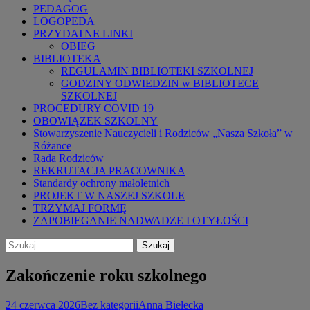
PEDAGOG
LOGOPEDA
PRZYDATNE LINKI
OBIEG
BIBLIOTEKA
REGULAMIN BIBLIOTEKI SZKOLNEJ
GODZINY ODWIEDZIN w BIBLIOTECE
SZKOLNEJ
PROCEDURY COVID 19
OBOWIĄZEK SZKOLNY
Stowarzyszenie Nauczycieli i Rodziców „Nasza Szkoła” w
Różance
Rada Rodziców
REKRUTACJA PRACOWNIKA
Standardy ochrony małoletnich
PROJEKT W NASZEJ SZKOLE
TRZYMAJ FORMĘ
ZAPOBIEGANIE NADWADZE I OTYŁOŚCI
Szukaj:
Zakończenie roku szkolnego
24 czerwca 2026
Bez kategorii
Anna Bielecka