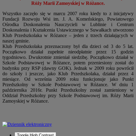
Róży Marii Zamoyskiej w Różance.
Wszystko zaczęło się w marcu 2007 roku kiedy to z inicjatywy
Fundacji Rozwoju Wsi im. J. A. Komeńskiego, Powiatowego
Ośrodka Doskonalenia Nauczycieli w Lublinie i Centrum
Doskonalenia i Kształcenia Ustawicznego w Suwałkach utworzono
Klub Przedszkolaka w Różance – jeden z trzech działających w
naszej gminie.
Klub Przedszkolaka przeznaczony był dla dzieci od 3 do 5 lat.
Początkowo działał zupełnie nieodpłatnie przez 15 godzin
tygodniowo. Dwukrotnie zmieniał siedzibę. Początkowo działał w
Szkole Podstawowej w Różance, potem przeniesiony został do
budynku przy RSP (dawny GOK). Jednak w 2009 roku powrócił
do szkoły i jeszcze, jako Klub Przedszkolaka, działał przez 4
miesiące. Od września 2009 roku funkcjonuje jako Punkt
Przedszkolny w Szkole Podstawowej w Różance. W dniu 1
października 2016r. Punkt Przedszkolny został zamieniony w
Oddział Przedszkolny przy Szkole Podstawowej im. Róży Marii
Zamoyskiej w Różance.
Toggle High Contrast