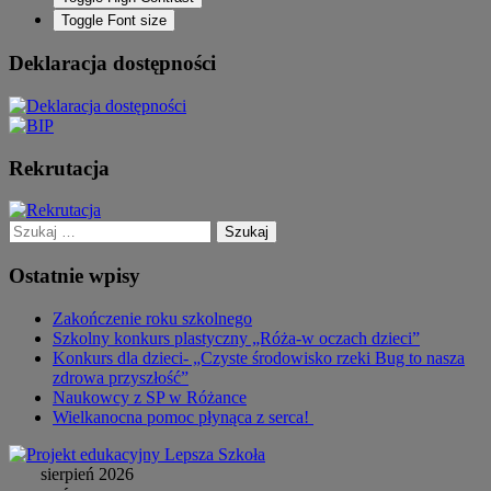
Toggle Font size
Deklaracja dostępności
Rekrutacja
Szukaj:
Ostatnie wpisy
Zakończenie roku szkolnego
Szkolny konkurs plastyczny „Róża-w oczach dzieci”
Konkurs dla dzieci- „Czyste środowisko rzeki Bug to nasza
zdrowa przyszłość”
Naukowcy z SP w Różance
Wielkanocna pomoc płynąca z serca!
sierpień 2026