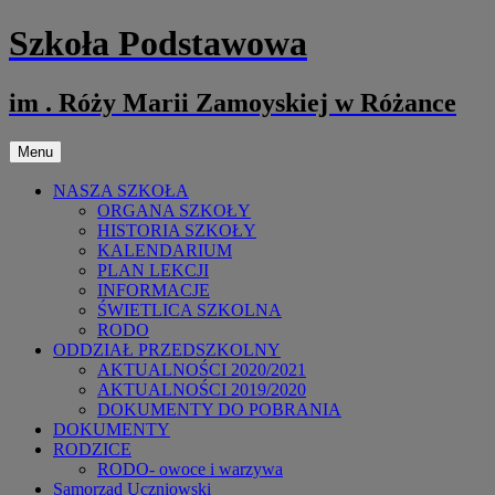
Przejdź
Szkoła Podstawowa
do
treści
im . Róży Marii Zamoyskiej w Różance
Menu
NASZA SZKOŁA
ORGANA SZKOŁY
HISTORIA SZKOŁY
KALENDARIUM
PLAN LEKCJI
INFORMACJE
ŚWIETLICA SZKOLNA
RODO
ODDZIAŁ PRZEDSZKOLNY
AKTUALNOŚCI 2020/2021
AKTUALNOŚCI 2019/2020
DOKUMENTY DO POBRANIA
DOKUMENTY
RODZICE
RODO- owoce i warzywa
Samorząd Uczniowski