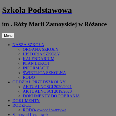
Przejdź
Szkoła Podstawowa
do
treści
im . Róży Marii Zamoyskiej w Różance
Menu
NASZA SZKOŁA
ORGANA SZKOŁY
HISTORIA SZKOŁY
KALENDARIUM
PLAN LEKCJI
INFORMACJE
ŚWIETLICA SZKOLNA
RODO
ODDZIAŁ PRZEDSZKOLNY
AKTUALNOŚCI 2020/2021
AKTUALNOŚCI 2019/2020
DOKUMENTY DO POBRANIA
DOKUMENTY
RODZICE
RODO- owoce i warzywa
Samorząd Uczniowski