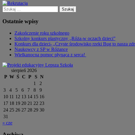
Szukaj:
Ostatnie wpisy
Zakończenie roku szkolnego
Szkolny konkurs plastyczny „Róża-w oczach dzieci”
Konkurs dla dzieci- „Czyste środowisko rzeki Bug to nasza zd
Naukowcy z SP w Różance
Wielkanocna pomoc płynąca z serca!
sierpień 2026
P
W
Ś
C
P
S
N
1
2
3
4
5
6
7
8
9
10
11
12
13
14
15
16
17
18
19
20
21
22
23
24
25
26
27
28
29
30
31
« cze
Archiwa