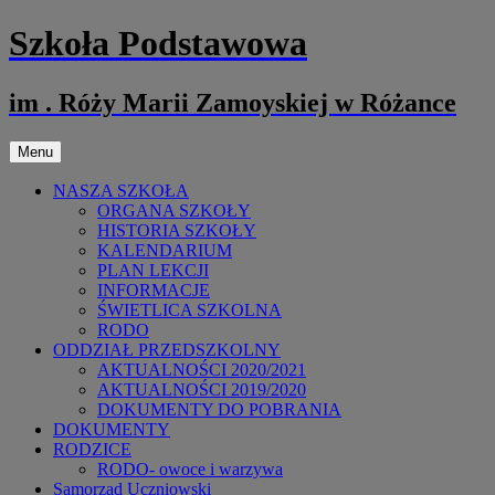
Przejdź
Szkoła Podstawowa
do
treści
im . Róży Marii Zamoyskiej w Różance
Menu
NASZA SZKOŁA
ORGANA SZKOŁY
HISTORIA SZKOŁY
KALENDARIUM
PLAN LEKCJI
INFORMACJE
ŚWIETLICA SZKOLNA
RODO
ODDZIAŁ PRZEDSZKOLNY
AKTUALNOŚCI 2020/2021
AKTUALNOŚCI 2019/2020
DOKUMENTY DO POBRANIA
DOKUMENTY
RODZICE
RODO- owoce i warzywa
Samorząd Uczniowski