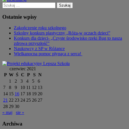
Szukaj:
Ostatnie wpisy
Zakończenie roku szkolnego
Szkolny konkurs plastyczny „Róża-w oczach dzieci”
Konkurs dla dzieci- „Czyste środowisko rzeki Bug to nasza
zdrowa przyszłość”
Naukowcy z SP w Różance
Wielkanocna pomoc płynąca z serca!
czerwiec 2021
P
W
Ś
C
P
S
N
1
2
3
4
5
6
7
8
9
10
11
12
13
14
15
16
17
18
19
20
21
22
23
24
25
26
27
28
29
30
« maj
sie »
Archiwa