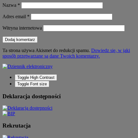
Nazwa
*
Adres email
*
Witryna internetowa
Ta strona używa Akismet do redukcji spamu.
Dowiedz się, w jaki
sposób przetwarzane są dane Twoich komentarzy.
Toggle High Contrast
Toggle Font size
Deklaracja dostępności
Rekrutacja