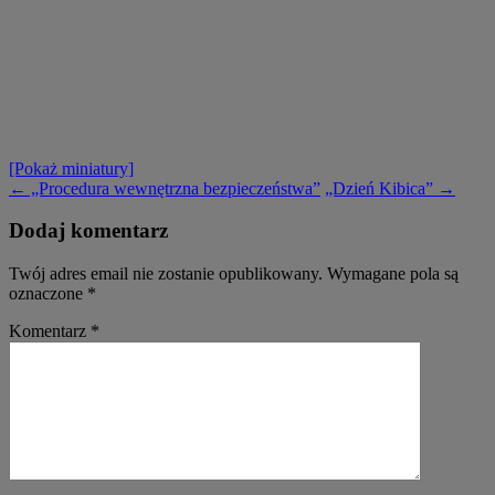
[Pokaż miniatury]
Nawigacja
←
„Procedura wewnętrzna bezpieczeństwa”
„Dzień Kibica”
→
wpisu
Dodaj komentarz
Twój adres email nie zostanie opublikowany.
Wymagane pola są
oznaczone
*
Komentarz
*